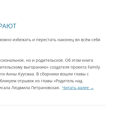
ОРАЮТ
можно избежать и перестать наконец во всём себя
сиональное, но и родительское. Об этом книга
дительскому выгоранию» создателя проекта Family
еги Анны Куусмаа. В сборники вошли главы с
убликуем отрывок из главы «Родитель над
писала Людмила Петрановская.
Читать далее
→