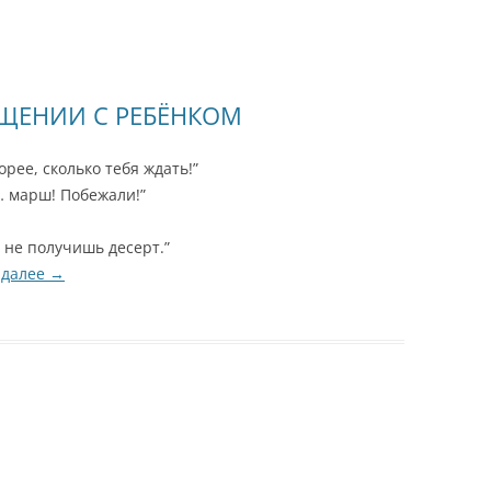
БЩЕНИИ С РЕБЁНКОМ
рее, сколько тебя ждать!”
… марш! Побежали!”
 не получишь десерт.”
 далее
→